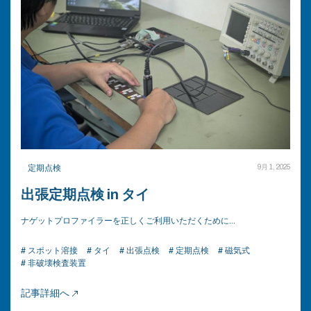
定期点検
9月 1, 2025
出張定期点検 in タイ
ナゲットプロファイラーを正しくご利用いただくために…
# スポット溶接
# タイ
# 出張点検
# 定期点検
# 磁気式
# 非破壊検査装置
記事詳細へ