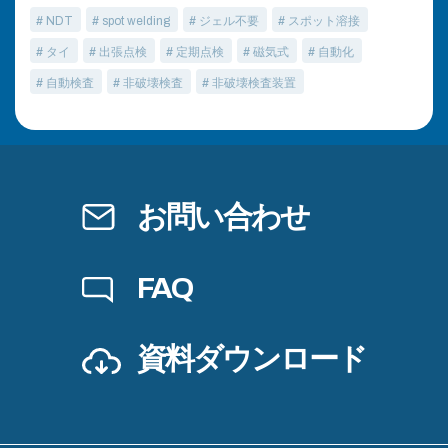
# NDT
# spot welding
# ジェル不要
# スポット溶接
# タイ
# 出張点検
# 定期点検
# 磁気式
# 自動化
# 自動検査
# 非破壊検査
# 非破壊検査装置
お問い合わせ
FAQ
資料ダウンロード