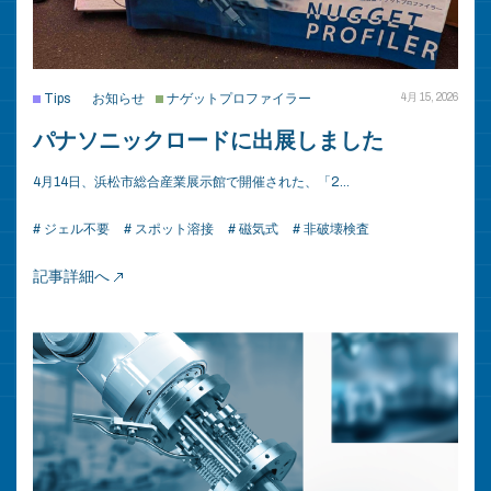
Tips
お知らせ
ナゲットプロファイラー
4月 15, 2026
パナソニックロードに出展しました
4月14日、浜松市総合産業展示館で開催された、「2…
# ジェル不要
# スポット溶接
# 磁気式
# 非破壊検査
記事詳細へ