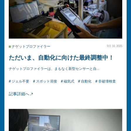
ナゲットプロファイラー
9月 16, 2025
ただいま、自動化に向けた最終調整中！
ナゲットプロファイラーは、まもなく新型センサーと自…
# ジェル不要
# スポット溶接
# 磁気式
# 自動化
# 非破壊検査
記事詳細へ