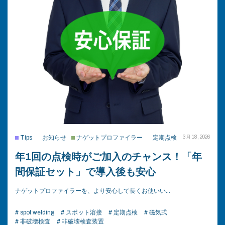
Tips
お知らせ
ナゲットプロファイラー
定期点検
3月 18, 2026
年1回の点検時がご加入のチャンス！「年
間保証セット」で導入後も安心
ナゲットプロファイラーを、より安心して長くお使いい…
# spot welding
# スポット溶接
# 定期点検
# 磁気式
# 非破壊検査
# 非破壊検査装置