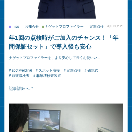
Tips
お知らせ
ナゲットプロファイラー
定期点検
3月 18, 2026
年1回の点検時がご加入のチャンス！「年
間保証セット」で導入後も安心
ナゲットプロファイラーを、より安心して長くお使いい…
# spot welding
# スポット溶接
# 定期点検
# 磁気式
# 非破壊検査
# 非破壊検査装置
記事詳細へ