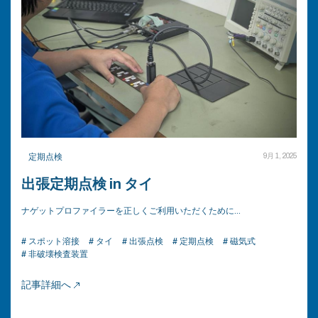
定期点検
9月 1, 2025
出張定期点検 in タイ
ナゲットプロファイラーを正しくご利用いただくために…
# スポット溶接
# タイ
# 出張点検
# 定期点検
# 磁気式
# 非破壊検査装置
記事詳細へ