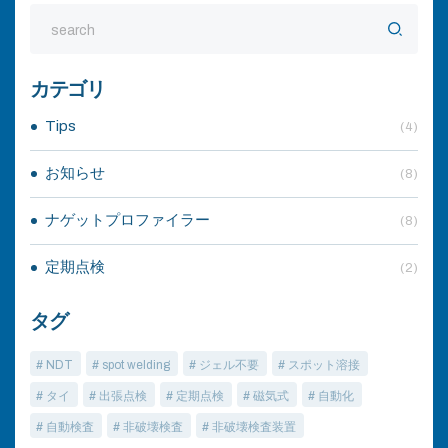
カテゴリ
Tips
(4)
お知らせ
(8)
ナゲットプロファイラー
(8)
定期点検
(2)
タグ
# NDT
# spot welding
# ジェル不要
# スポット溶接
# タイ
# 出張点検
# 定期点検
# 磁気式
# 自動化
# 自動検査
# 非破壊検査
# 非破壊検査装置