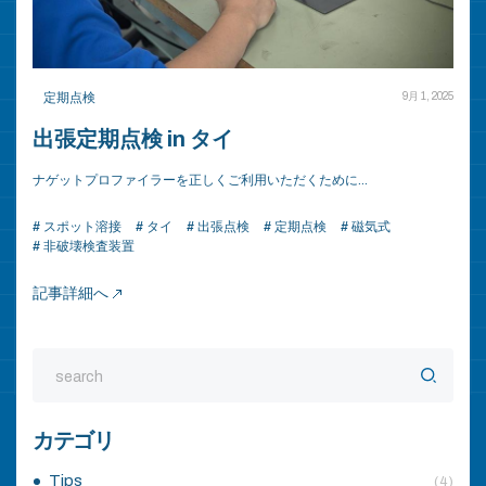
定期点検
9月 1, 2025
出張定期点検 in タイ
ナゲットプロファイラーを正しくご利用いただくために…
# スポット溶接
# タイ
# 出張点検
# 定期点検
# 磁気式
# 非破壊検査装置
記事詳細へ
カテゴリ
Tips
(4)