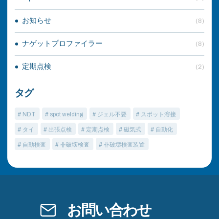
お知らせ
(8)
ナゲットプロファイラー
(8)
定期点検
(2)
タグ
# NDT
# spot welding
# ジェル不要
# スポット溶接
# タイ
# 出張点検
# 定期点検
# 磁気式
# 自動化
# 自動検査
# 非破壊検査
# 非破壊検査装置
お問い合わせ