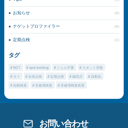
お知らせ
(8)
ナゲットプロファイラー
(8)
定期点検
(2)
タグ
# NDT
# spot welding
# ジェル不要
# スポット溶接
# タイ
# 出張点検
# 定期点検
# 磁気式
# 自動化
# 自動検査
# 非破壊検査
# 非破壊検査装置
お問い合わせ