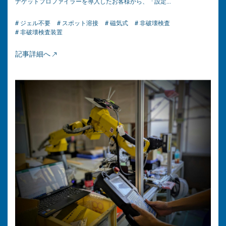
ナゲットプロファイラーを導入したお客様から、「設定…
# ジェル不要
# スポット溶接
# 磁気式
# 非破壊検査
# 非破壊検査装置
記事詳細へ