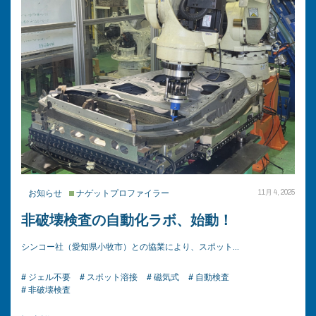
お知らせ
ナゲットプロファイラー
11月 4, 2025
非破壊検査の自動化ラボ、始動！
シンコー社（愛知県小牧市）との協業により、スポット…
# ジェル不要
# スポット溶接
# 磁気式
# 自動検査
# 非破壊検査