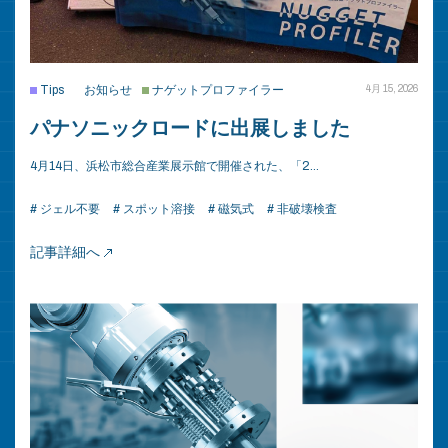
Tips
お知らせ
ナゲットプロファイラー
4月 15, 2026
パナソニックロードに出展しました
4月14日、浜松市総合産業展示館で開催された、「2…
# ジェル不要
# スポット溶接
# 磁気式
# 非破壊検査
記事詳細へ