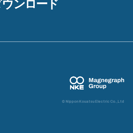
ダウンロード
© Nippon Kouatsu Electric Co.,Ltd